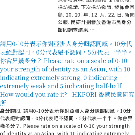
採訪邀請. 下次採訪邀請. 發佈會回
顧. 20. 20. 年. 12. 月. 22. 日. 新
公報. 民研計劃發放香港市民
身
分
認
同
調查結果.
…
請用0-10分表示你對亞洲人身分嘅認同感。10分代
表絕對認同，0分代表絕不認同，5分代表一半半。
你會畀幾多分？ Please rate on a scale of 0-10
your strength of identity as an Asian, with 10
indicating extremely strong, 0 indicating
extremely weak and 5 indicating half-half.
How would you rate it? - HKPORI 香港民意研究
所
身
分
認
同
. 請用0-10
分
表示你對亞洲人
身
分
嘅
認
同
感。10
分
代表絕對
認
同
，0
分
代表絕不
認
同
，5
分
代表一半半。你會畀
幾多
分
？. Please rate on a scale of 0-10 your strength
of identity as an Asian, with 10 indicating extremely