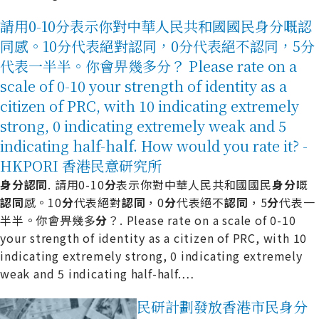
請用0-10分表示你對中華人民共和國國民身分嘅認
同感。10分代表絕對認同，0分代表絕不認同，5分
代表一半半。你會畀幾多分？ Please rate on a
scale of 0-10 your strength of identity as a
citizen of PRC, with 10 indicating extremely
strong, 0 indicating extremely weak and 5
indicating half-half. How would you rate it? -
HKPORI 香港民意研究所
身
分
認
同
. 請用0-10
分
表示你對中華人民共和國國民
身
分
嘅
認
同
感。10
分
代表絕對
認
同
，0
分
代表絕不
認
同
，5
分
代表一
半半。你會畀幾多
分
？. Please rate on a scale of 0-10
your strength of identity as a citizen of PRC, with 10
indicating extremely strong, 0 indicating extremely
weak and 5 indicating half-half.
…
民研計劃發放香港市民身分