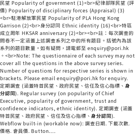
民望 Popularity of government (1)<br>紀律部隊民望 (評
價) Popularity of disciplinary forces (Appraisal) (3)
<br>駐港解放軍民望 Popularity of PLA Hong Kong
Garrison (2)<br>身分認同 Ethnic identity (16)<br>特區
成立周年 HKSAR anniversary (2)<br><br>註：每次調查的
問卷不一定涵蓋上述調查系列之中的所有題目。括號內為該
系列的題目數量。如有疑問，請電郵至 enquiry@pori.hk
。<br>Note: The questionnaire of each survey may not
cover all the questions in the above survey series.
Number of questions for respective series is shown in
brackets. Please email enquiry@pori.hk for enquiry.
定期調查 (涵蓋特首民望、政府民望、信任及信心指標、
身
分
認
同
). Regular survey (on popularity of Chief
Executive, popularity of government, trust and
confidence indicators, ethnic identity). 定期調查 (涵蓋
特首民望、政府民望、信任及信心指標、
身
分
認
同
).
Webflow built-in (workable now): 調查日期. 下載次數.
價格. 會員價. Button.
…