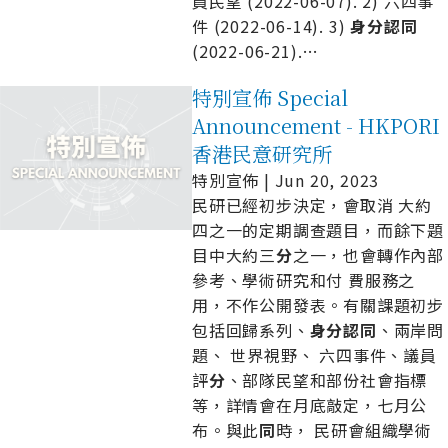
員民望 (2022-06-07). 2) 六四事
件 (2022-06-14). 3)
身
分
認
同
(2022-06-21).
…
特別宣佈 Special
Announcement - HKPORI
香港民意研究所
特別宣佈 | Jun 20, 2023
民研已經初步決定，會取消 大約
四之一的定期調查題目，而餘下題
目中大約三
分
之一，也會轉作內部
參考、學術研究和付 費服務之
用，不作公開發表。有關課題初步
包括回歸系列、
身
分
認
同
、兩岸問
題、 世界視野、 六四事件、議員
評
分
、部隊民望和部份社會指標
等，詳情會在月底敲定，七月公
布。與此
同
時， 民研會組織學術