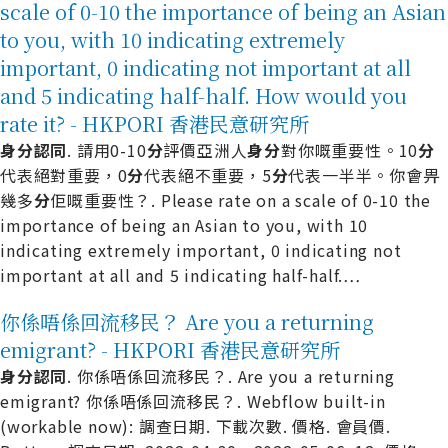
scale of 0-10 the importance of being an Asian
to you, with 10 indicating extremely
important, 0 indicating not important at all
and 5 indicating half-half. How would you
rate it? - HKPORI 香港民意研究所
身
分
認
同
. 請用0-10
分
評價亞洲人
身
分
對你嘅重要性。10
分
代表絕對重要，0
分
代表絕不重要，5
分
代表一半半。你會畀
幾多
分
佢嘅重要性？. Please rate on a scale of 0-10 the
importance of being an Asian to you, with 10
indicating extremely important, 0 indicating not
important at all and 5 indicating half-half.
…
你係唔係回流移民？ Are you a returning
emigrant? - HKPORI 香港民意研究所
身
分
認
同
. 你係唔係回流移民？. Are you a returning
emigrant? 你係唔係回流移民？. Webflow built-in
(workable now): 調查日期. 下載次數. 價格. 會員價.