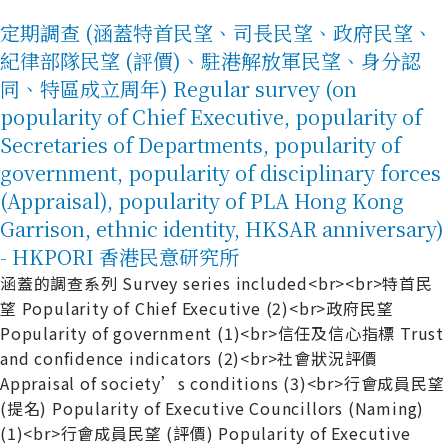
定期調查 (涵蓋特首民望、司長民望、政府民望、
紀律部隊民望 (評價)、駐港解放軍民望、身分認
同、特區成立周年) Regular survey (on
popularity of Chief Executive, popularity of
Secretaries of Departments, popularity of
government, popularity of disciplinary forces
(Appraisal), popularity of PLA Hong Kong
Garrison, ethnic identity, HKSAR anniversary)
- HKPORI 香港民意研究所
涵蓋的調查系列 Survey series included<br><br>特首民
望 Popularity of Chief Executive (2)<br>政府民望
Popularity of government (1)<br>信任及信心指標 Trust
and confidence indicators (2)<br>社會狀況評價
Appraisal of society’s conditions (3)<br>行會成員民望
(提名) Popularity of Executive Councillors (Naming)
(1)<br>行會成員民望 (評價) Popularity of Executive