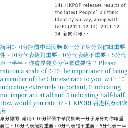
14). HKPOP releases results of
the latest People’s Ethnic
Identity Survey, along with
GGPI (2021-12-14). 2021-12-
14. 新聞公報.
…
請用0-10分評價中華民族嘅一分子身分對你嘅重要
性。10分代表絕對重要，0分代表絕不重要，5分代
表一半半。你會畀幾多分佢嘅重要性？ Please
rate on a scale of 0-10 the importance of being
a member of the Chinese race to you, with 10
indicating extremely important, 0 indicating
not important at all and 5 indicating half-half.
How would you rate it? - HKPORI 香港民意研究
所
身
分
認
同
. 請用0-10
分
評價中華民族嘅一
分
子
身
分
對你嘅重
要性。10
分
代表絕對重要，0
分
代表絕不重要，5
分
代表一半