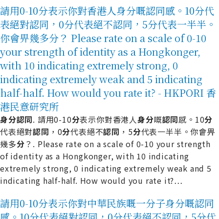
請用0-10分表示你對香港人身分嘅認同感。10分代
表絕對認同，0分代表絕不認同，5分代表一半半。
你會畀幾多分？ Please rate on a scale of 0-10
your strength of identity as a Hongkonger,
with 10 indicating extremely strong, 0
indicating extremely weak and 5 indicating
half-half. How would you rate it? - HKPORI 香
港民意研究所
身
分
認
同
. 請用0-10
分
表示你對香港人
身
分
嘅
認
同
感。10
分
代表絕對
認
同
，0
分
代表絕不
認
同
，5
分
代表一半半。你會畀
幾多
分
？. Please rate on a scale of 0-10 your strength
of identity as a Hongkonger, with 10 indicating
extremely strong, 0 indicating extremely weak and 5
indicating half-half. How would you rate it?
…
請用0-10分表示你對中華民族嘅一分子身分嘅認同
感。10分代表絕對認同，0分代表絕不認同，5分代