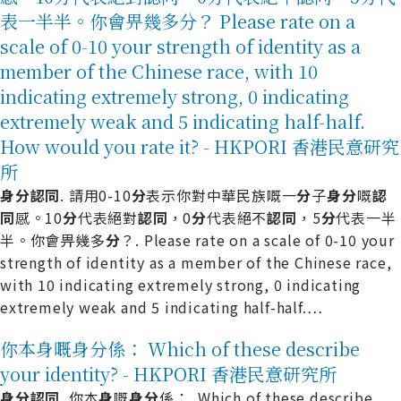
表一半半。你會畀幾多分？ Please rate on a
scale of 0-10 your strength of identity as a
member of the Chinese race, with 10
indicating extremely strong, 0 indicating
extremely weak and 5 indicating half-half.
How would you rate it? - HKPORI 香港民意研究
所
身
分
認
同
. 請用0-10
分
表示你對中華民族嘅一
分
子
身
分
嘅
認
同
感。10
分
代表絕對
認
同
，0
分
代表絕不
認
同
，5
分
代表一半
半。你會畀幾多
分
？. Please rate on a scale of 0-10 your
strength of identity as a member of the Chinese race,
with 10 indicating extremely strong, 0 indicating
extremely weak and 5 indicating half-half.
…
你本身嘅身分係： Which of these describe
your identity? - HKPORI 香港民意研究所
身
分
認
同
. 你本
身
嘅
身
分
係：. Which of these describe