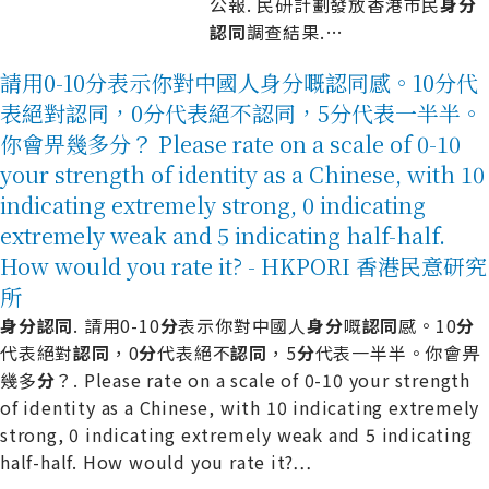
公報. 民研計劃發放香港市民
身
分
認
同
調查結果.
…
請用0-10分表示你對中國人身分嘅認同感。10分代
表絕對認同，0分代表絕不認同，5分代表一半半。
你會畀幾多分？ Please rate on a scale of 0-10
your strength of identity as a Chinese, with 10
indicating extremely strong, 0 indicating
extremely weak and 5 indicating half-half.
How would you rate it? - HKPORI 香港民意研究
所
身
分
認
同
. 請用0-10
分
表示你對中國人
身
分
嘅
認
同
感。10
分
代表絕對
認
同
，0
分
代表絕不
認
同
，5
分
代表一半半。你會畀
幾多
分
？. Please rate on a scale of 0-10 your strength
of identity as a Chinese, with 10 indicating extremely
strong, 0 indicating extremely weak and 5 indicating
half-half. How would you rate it?
…