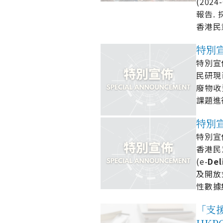
(202
報告. 
香港民
特別宣佈
特別宣佈 
民研現
廢物收
課題進
特別宣佈
特別宣佈 
香港民
(e-
Del
及開放
性數據
「支援照