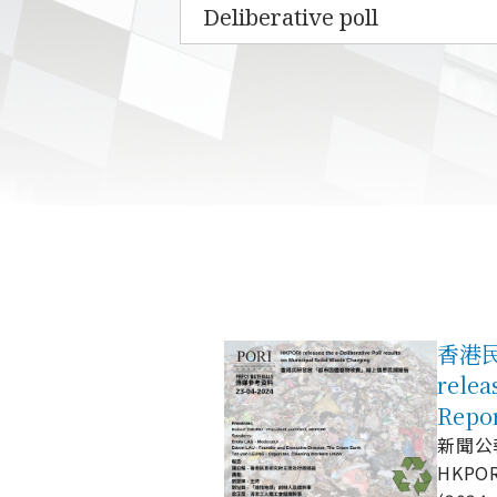
香港民
relea
Repo
新聞公報 
HKPOR