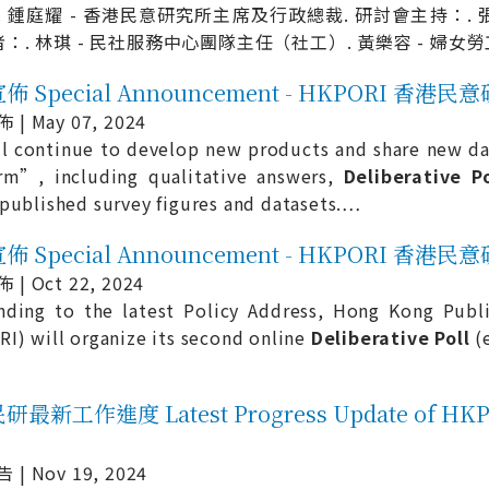
. 鍾庭耀 - 香港民意研究所主席及行政總裁. 研討會主持：.
者：. 林琪 - 民社服務中心團隊主任（社工）. 黃樂容 - 婦女
 Special Announcement - HKPORI 香港民
| May 07, 2024
l continue to develop new products and share new da
rm”, including qualitative answers,
Deliberative
P
published survey figures and datasets.
…
 Special Announcement - HKPORI 香港民
| Oct 22, 2024
ding to the latest Policy Address, Hong Kong Publi
I) will organize its second online
Deliberative
Poll
(e
最新工作進度 Latest Progress Update of HK
| Nov 19, 2024