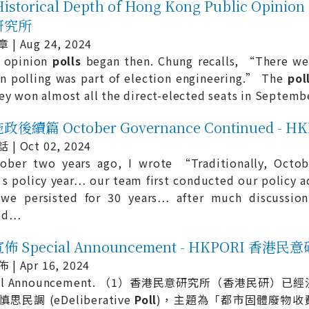
istorical Depth of Hong Kong Public Opinio
研究所
| Aug 24, 2024
c opinion
polls
began then. Chung recalls, “There wer
n polling was part of election engineering.” The
pol
ey won almost all the direct-elected seats in Septemb
後續篇 October Governance Continued -
| Oct 02, 2024
tober two years ago, I wrote “Traditionally, Octob
 policy year… our team first conducted our policy a
 we persisted for 30 years… after much discussi
ed
…
 Special Announcement - HKPORI 香港民
| Apr 16, 2024
ial Announcement. （1）香港民意研究所（香港民研）已
思民調 (eDeliberative
Poll
)，主題為「都市固體廢物收費