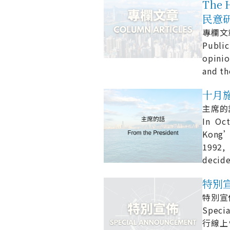
The H
民意
專欄文章 
Publi
opinio
and th
十月施政
主席的話 
In Oc
Kong’s
1992,
decid
特別宣佈
特別宣佈 
Spec
行線上慎