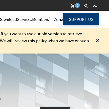
0
Download
Services
Members’ Zone
SUPPORT US
. If you want to use our old version to retrieve
. We will review this policy when we have enough
s