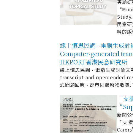
專題研究 
“Muni
Study
民意研究
料的版
線上慎思民調 - 電腦生成討論文
Computer-generated trans
HKPORI 香港民意研究所
線上慎思民調 - 電腦生成討論文字
transcript and open-ende
式問題回應 - 都市固體廢物收費. Webf
「支援
“Sup
新聞公報 
「支援
Carer