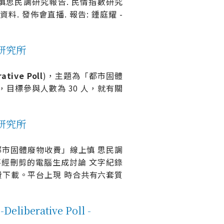
 結果簡報. 慎思民調研究報告. 民情指數研究
料. 發佈會直播. 報告: 鍾庭耀 -
意研究所
rative
Poll
)，主題為「都市固體
目標參與人數為 30 人，就有關
意研究所
「都市固體廢物收費」線上慎 思民調
不經刪剪的電腦生成討論 文字紀錄
下載。平台上現 時合共有六套質
berative Poll -