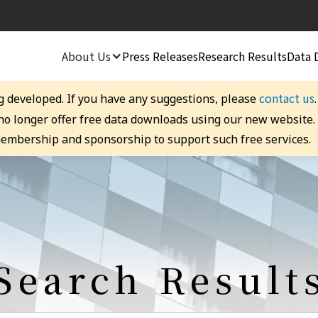
About Us
Press Releases
Research Results
Data 
contact us
g developed. If you have any suggestions, please
 no longer offer free data downloads using our new website
embership and sponsorship to support such free services.
Search Result