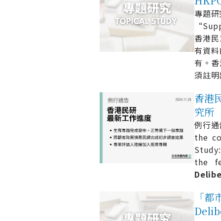
HKP
專題研究 
“Supp
香港民意
有資料
有。香
須註明
香港民研
究所
例行通告 
the co
Study:
the f
Delib
「都市固
Deli