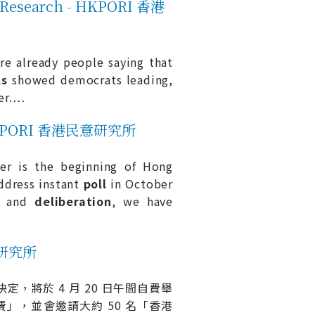
n Research - HKPORI 香港
e already people saying that
ls
showed democrats leading,
er.
…
 HKPORI 香港民意研究所
er is the beginning of Hong
ddress instant
poll
in October
on and
deliberation
, we have
意研究所
經決定，將於 4 月 20 日午間自費舉
」，並會邀請大約 50 名「香港