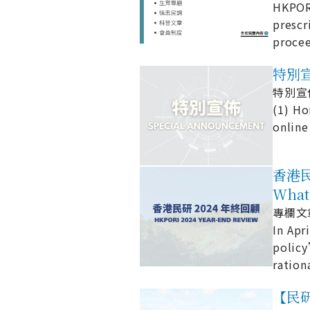
HKPOR
presc
procee
特別宣佈
特別宣佈 
(1) Ho
onlin
香港民
What
專欄文章 
In Apr
polic
ration
【民研考