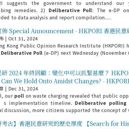
I suggests the government to understand our 
ribing remedies. 2)
Deliberative
Poll
: The e-DP o
ded to data analysis and report compilation.
…
 Special Announcement - HKPORI 香港民
| Oct 31, 2024
ng Kong Public Opinion Research Institute (HKPORI) h
e
Deliberative
Poll
(e-DP) next Wednesday (November 6
研 2024 年終回顧：變化中可以抓緊甚麼？ HKPORI 202
 Can We Hold Onto Amidst Changes? - H
| Dec 31, 2024
il, our
poll
on waste charging revealed that public opp
y’s implementation timeline.
Deliberative
polling
al discussion, more citizens supported the concept of 
古】香港民意研究的歷史厚度 【Search for History,