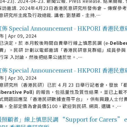
4-04-23). 2024-04-23. 新聞公報. Press Release.
採訪邀請. 2024年4月23日香港民意研究所發佈會 – 傳媒參考資
意研究所主席及行政總裁. 講者: 劉慧卿 - 主持.
…
 Special Announcement - HKPORI 香港民
| Apr 09, 2024
已決定，於 本月較後時間自費舉行線上慎思民調 (e-
Delibe
費」。民研 計劃以電郵邀請「香港民研意見群組」成員參與，
行深 入討論，然後把結果公諸於世。.
…
 Special Announcement - HKPORI 香港民
| Apr 30, 2024
意研究所（香港民研）已於 4 月 23 日舉行記者會，發放
iberative
Poll
) 的報告，包括量性及質性結果，並已上載
式問題回應至「香港民研數據查冊平台」，供有興趣人士付費
集，全部定價為會員價$100，歡迎到民研. 網頁. 選購。.
…
顧者」線上慎思民調 “Support for Carers” e-Deli