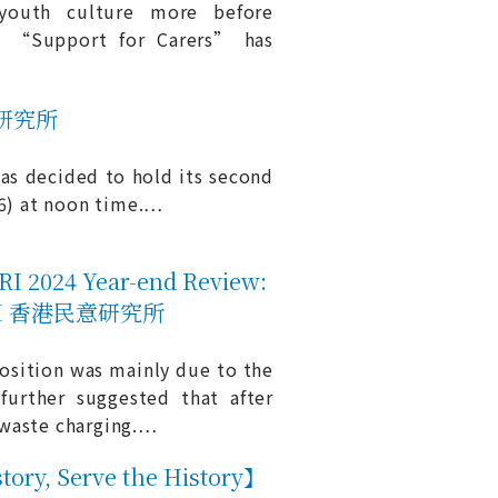
youth culture more before
n “Support for Carers” has
意研究所
as decided to hold its second
) at noon time.
…
4 Year-end Review:
KPORI 香港民意研究所
osition was mainly due to the
further suggested that after
waste charging.
…
 Serve the History】