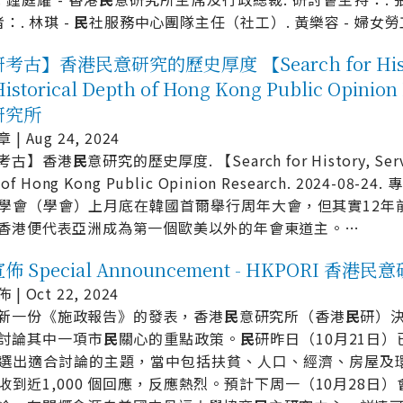
者：. 林琪 -
民
社服務中心團隊主任（社工）. 黃樂容 - 婦女
古】香港民意研究的歷史厚度 【Search for History,
istorical Depth of Hong Kong Public Opinio
研究所
| Aug 24, 2024
考古】香港
民
意研究的歷史厚度. 【Search for History, Serve 
 of Hong Kong Public Opinion Research. 2024-08-24
學會（學會）上月底在韓國首爾舉行周年大會，但其實12年
香港便代表亞洲成為第一個歐美以外的年會東道主。
…
 Special Announcement - HKPORI 香港民
| Oct 22, 2024
新一份《施政報告》的發表，香港
民
意研究所（香港
民
研）決
討論其中一項市
民
關心的重點政策。
民
研昨日（10月21日
選出適合討論的主題，當中包括扶貧、人口、經濟、房屋及
收到近1,000 個回應，反應熱烈。預計下周一（10月28