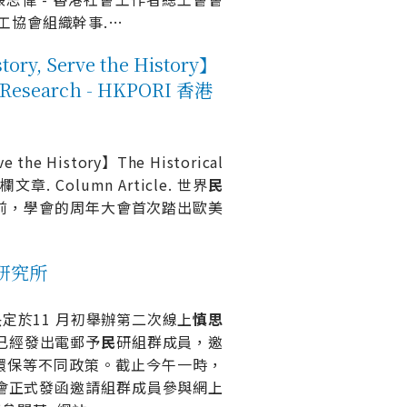
勞工協會組織幹事.
…
 Serve the History】
n Research - HKPORI 香港
the History】The Historical
. 專欄文章. Column Article. 世界
民
前，學會的周年大會首次踏出歐美
意研究所
定於11 月初舉辦第二次線上
慎
思
）已經發出電郵予
民
研組群成員，邀
環保等不同政策。截止今午一時，
日）會正式發函邀請組群成員參與網上