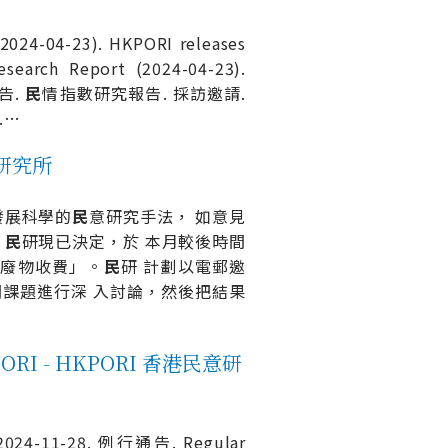
24-04-23). HKPORI releases
search Report (2024-04-23).
告.
民
情指數研究報告. 採訪邀請.
.
…
意研究所
發展科學的
民
意研究手法， 如意見
。
民
研現已決定，於 本月較後時間
市固體廢物收費」。
民
研 計劃以電郵邀
關課題進行深 入討論，然後把結果
PORI - HKPORI 香港民意研
2024-11-28. 例行通告. Regular