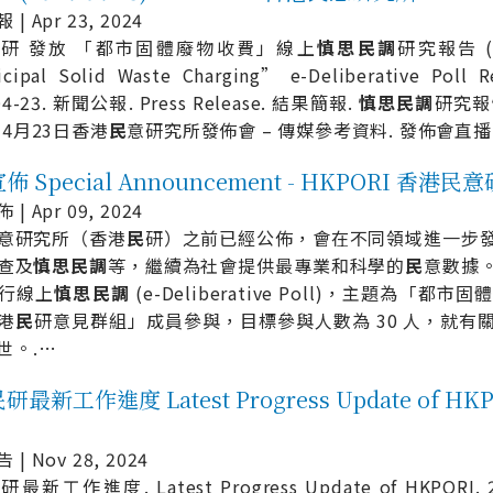
| Apr 23, 2024
民
研 發放 「都市固體廢物收費」線上
慎
思
民
調
研究報告 (20
cipal Solid Waste Charging” e-Deliberative Poll Re
04-23. 新聞公報. Press Release. 結果簡報.
慎
思
民
調
研究報
年4月23日香港
民
意研究所發佈會 – 傳媒參考資料. 發佈會直播
 Special Announcement - HKPORI 香港民
| Apr 09, 2024
意研究所（香港
民
研）之前已經公佈，會在不同領域進一步
查及
慎
思
民
調
等，繼續為社會提供最專業和科學的
民
意數據
行線上
慎
思
民
調
(e-Deliberative Poll)，主題為「都
港
民
研意見群組」成員參與，目標參與人數為 30 人，就有
世。.
…
最新工作進度 Latest Progress Update of HK
| Nov 28, 2024
民
研最新工作進度. Latest Progress Update of HKPORI. 