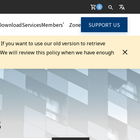
0
Download
Services
Members’ Zone
SUPPORT US
. If you want to use our old version to retrieve
. We will review this policy when we have enough
s