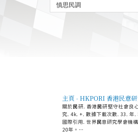
主頁 - HKPORI 香港民意
關於
民
研. 香港
民
研堅守社會良
究. 4k. +. 數據下載次數. 33. 
國際引用. 世界
民
意研究學會機構
20年。
…