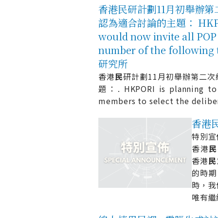
香港民研計劃11月初舉辦
認為適合討論的主題： HKPORI is 
would now invite all POP
number of the following
研究所
香港
民
研計劃11月初舉辦第二次
題：. HKPORI is planning to 
members to select the delibe
香港民研
特別宣佈 
香港
民
香港
民
的時期
時，我
唯有繼