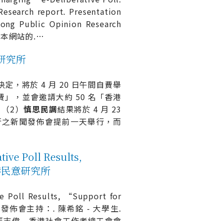
arch report. Presentation
 Public Opinion Research
照本網站的.
…
意研究所
定，將於 4 月 20 日午間自費舉
廢物收費」，並會邀請大約 50 名「香港
（2）
慎
思
民
調
結果將於 4 月 23
舉行之新聞發佈會提前一天舉行，而
Poll Results,
I 香港民意研究所
e Poll Results, “Support for
lease. 發佈會主持：. 陳希銘 - 大學生.
張志偉 - 香港社會工作者總工會會