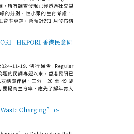
調
，所有
調
查發現已經透過社交媒
慮的分別、性小眾的生育考慮。.
生育率專題，暫預計於1 月發布結
PORI - HKPORI 香港民意研
2024-11-19. 例行通告. Regular
」為題的
民
調
專題以來，香港
民
研已
識伴侶，三分一20 至 49 歲
府要提高生育率，應先了解年青人
te Charging” e-
harging” e-Deliberative Poll.