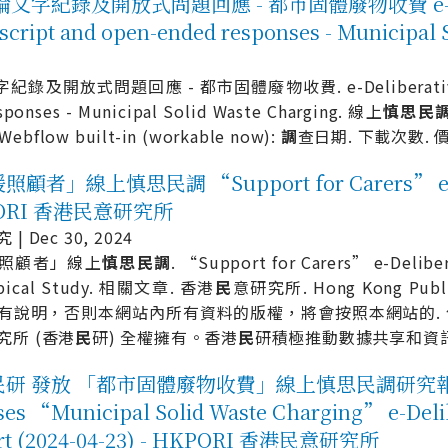
字紀錄及開放式問題回應 - 都市固體廢物收費 e-Delibe
cript and open-ended responses - Municipal S
及開放式問題回應 - 都市固體廢物收費. e-Deliberative Pol
sponses - Municipal Solid Waste Charging. 線上
慎
思
民
ow built-in (workable now):
調
查日期. 下載次數. 價格
顧者」線上慎思民調 “Support for Carers” e-Deli
ORI 香港民意研究所
| Dec 30, 2024
照顧者」線上
慎
思
民
調
. “Support for Carers” e-Delibe
pical Study. 相關文章. 香港
民
意研究所. Hong Kong Public 
有說明，否則本網站內所有資料的版權，將會按照本網站的. 使
究所 (香港
民
研) 全權擁有。香港
民
研積極推動數據共享和資
研 發放 「都市固體廢物收費」線上慎思民調研究報告 (20
ses “Municipal Solid Waste Charging” e-Deli
rt (2024-04-23) - HKPORI 香港民意研究所