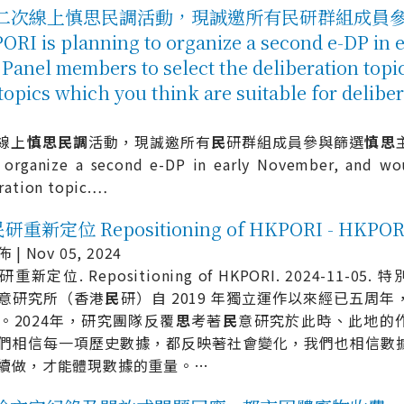
第二次線上慎思民調活動，現誠邀所有民研群組成員
planning to organize a second e-DP in ea
 Panel members to select the deliberation topi
 topics which you think are suitable for del
線上
慎
思
民
調
活動，現誠邀所有
民
研群組成員參與篩選
慎
思
organize a second e-DP in early November, and wou
ration topic.
…
重新定位 Repositioning of HKPORI - HK
| Nov 05, 2024
研重新定位. Repositioning of HKPORI. 2024-11-05. 特
意研究所（香港
民
研）自 2019 年獨立運作以來經已五周
。2024年，研究團隊反覆
思
考著
民
意研究於此時、此地的作
們相信每一項歷史數據，都反映著社會變化，我們也相信數
續做，才能體現數據的重量。
…