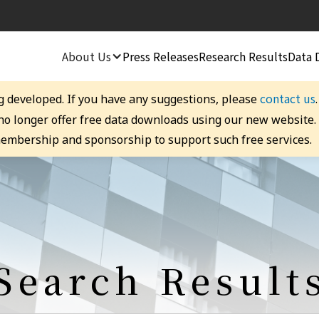
About Us
Press Releases
Research Results
Data 
contact us
g developed. If you have any suggestions, please
 no longer offer free data downloads using our new website
embership and sponsorship to support such free services.
Search Result