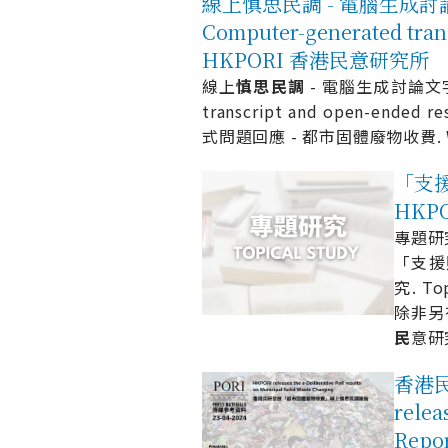
線上慎思民調 - 電腦生成討論文
Computer-generated trans
HKPORI 香港民意研究所
線上
慎
思
民
調
- 電腦生成討論文字紀錄
transcript and open-ended re
式問題回應 - 都市固體廢物收費. Webfl
「支援照
HKP
專題研究 
「支援
究. To
除非另
民
意研
香港民
relea
Repo