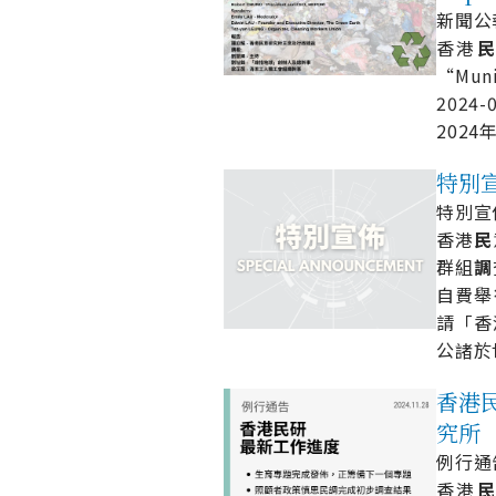
新聞公報 
香港
“Muni
2024-
2024
特別宣佈
特別宣佈 
香港
民
群組
調
自費舉
請「香
公諸於
香港民研
究所
例行通告 
香港