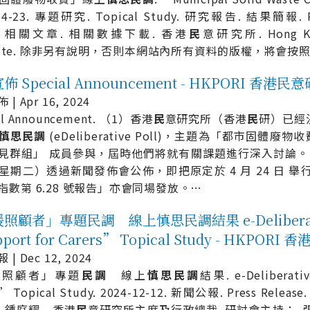
04-23. 專題研究. Topical Study. 研究報告. 結果簡報. Rese
des. 相關文章. 相關數據下載. 香港
民
意研究所. Hong Kong
titute. 除非另有說明，否則本網站內所有資料的版權，將會按
 Special Announcement - HKPORI 香港民
| Apr 16, 2024
al Announcement. （1）香港
民
意研究所（香港
民
研）已經決
慎
思
民
調
(eDeliberative Poll)，主題為「都市固體
見群組」 成員參與，屆時他們將就有關課題進行深入討論。 
星期二）透過新聞發佈會公佈，即把原定於 4 月 24 日 
指數第 6.28 號報告」亦會同場發放。
…
照顧者」專題民調 線上慎思民調結果 e-Deliberative 
port for Carers” Topical Study - HKPOR
| Dec 12, 2024
援照顧者」專題
民
調
線上
慎
思
民
調
結果. e-Deliberativ
s” Topical Study. 2024-12-12. 新聞公報. Press Re
 鍾庭耀 - 香港
民
意研究所主席及行政總裁. 研討會主持：. 