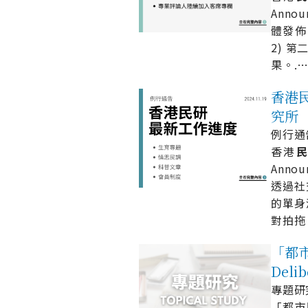
Anno
體發佈
2) 第
果。.
香港民研
究所
例行通告 
香港
Anno
透過社
的單身
對拍拖
「都市固
Deli
專題研究 
「都市