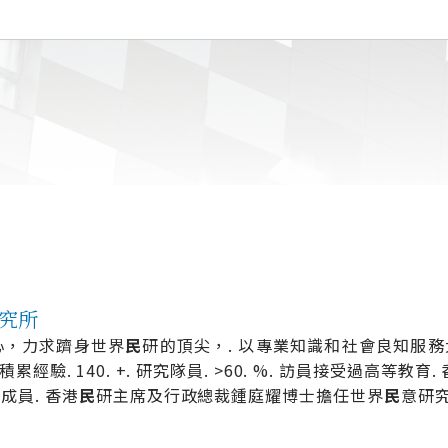
研究所
心，力求躋身世界
民
研的頂尖，. 以專業知識和社會良知服務大眾。
年. 積累經驗. 140. +. 研究隊員. >60. %. 訪員接受過高等教育.
成員. 香港
民
研主席及行政總裁鍾庭耀博士擔任世界
民
意研究