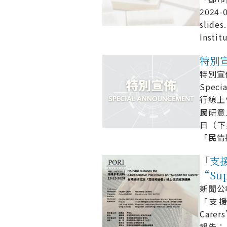
2024-
sli
Ins
特別宣佈
特別宣佈 
Speci
行線上
民
研意
日（下
「
民
情
「支援
“Sup
新聞公報 
「支
Carer
報告：.