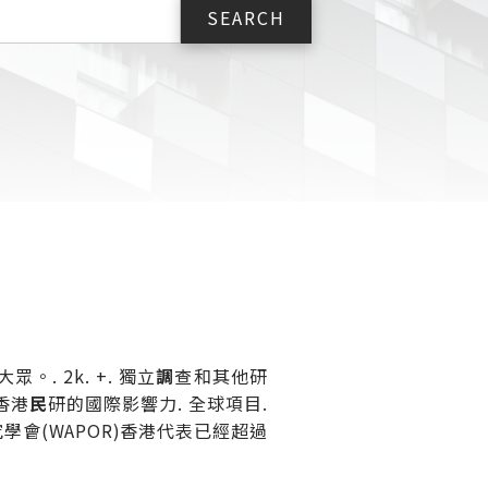
. 2k. +. 獨立
調
查和其他研
 香港
民
研的國際影響力. 全球項目.
學會(WAPOR)香港代表已經超過