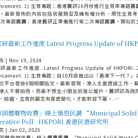
uncement. 1) 生育專題：香港
民
研10月份進行生育率專題
民
。最新發佈的內容包括房屋類型及擁有權分析、兩性生育考
二次專題
民
調
：香港
民
研正準備進行第二次專題
民
調
，類似於
…
最新工作進度 Latest Progress Update of HK
| Nov 19, 2024
民
研最新工作進度. Latest Progress Update of HKPORI. 
uncement. 1) 生育專題：自10月底推出以「香港下一代？
交平台發放6個相關貼文。最新發現，港人主要透過工作、親友結
港人不曾拍拖，而最不想生小朋友的是公屋戶。
民
研認為政
、結婚、生育的觀念有甚麼變化，才能對症下藥。.
…
體廢物收費」線上慎思民調 “Municipal Solid Was
berative Poll - HKPORI 香港民意研究所
| Jan 02, 2025
固體廢物收費」線上
慎
思
民
調
. “Municipal Solid Waste C