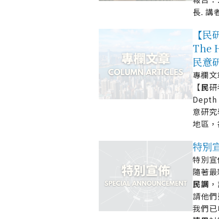
長. 講
【民研考
The H
民意
專欄文章 
【
民
研
Depth
意研究
地區，
特別宣佈
特別宣佈 
隨著最
民
調
，
請他們
我們已