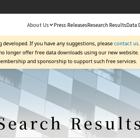
About Us
Press Releases
Research Results
Data 
contact us
g developed. If you have any suggestions, please
 no longer offer free data downloads using our new website
embership and sponsorship to support such free services.
Search Result