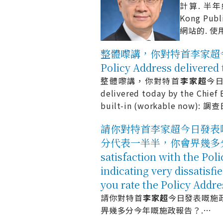
計算. 半年結
Kong Pu
網站的. 使
整體嚟講，你對特首李家超今日發表嘅施
Policy Address deliver
整體嚟講，你對特首
李
家
超
今日發
delivered today by the Ch
built-in (workable now):
請你對特首李家超今日發表嘅
分代表一半半，你會畀幾多分今年嘅施政報
satisfaction with the Pol
indicating very dissatisfi
you rate the Policy Ad
請你對特首
李
家
超
今日發表嘅施
畀幾多分今年嘅施政報告？.
…