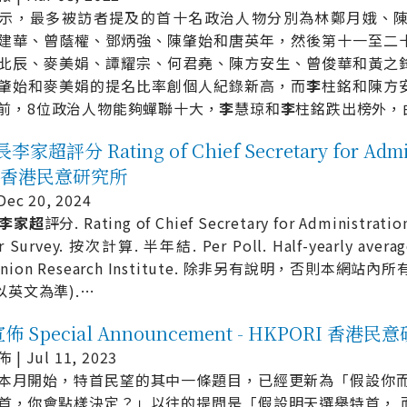
示，最多被訪者提及的首十名政治人物分別為林鄭月娥、
建華、曾蔭權、鄧炳強、陳肇始和唐英年，然後第十一至二
北辰、麥美娟、譚耀宗、何君堯、陳方安生、曾俊華和黃之
肇始和麥美娟的提名比率創個人紀錄新高，而
李
柱銘和陳方
前，8位政治人物能夠蟬聯十大，
李
慧琼和
李
柱銘跌出榜外，
超評分 Rating of Chief Secretary for Adminis
I 香港民意研究所
ec 20, 2024
李
家
超
評分. Rating of Chief Secretary for Administrat
ar Survey. 按次計算. 半年結. Per Poll. Half-yearly av
Opinion Research Institute. 除非另有說明，否則
以英文為準).
…
 Special Announcement - HKPORI 香港民
| Jul 11, 2023
本月開始，特首民望的其中一條題目，已經更新為「假設你
首，你會點樣決定？」以往的提問是「假設明天選舉特首， 