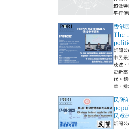
超
做特
平行使
香港民
The t
poli
新聞公報 
市民最
茂波、
史新高
代。總
華，排
民研計劃
popul
民意
新聞公報 