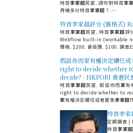
特首
李
家
超
民望. 請你對特首
李
畀幾多分特首
李
家
超
？.
…
特首李家超評分 (舊格式) Rating
特首
李
家
超
民望. 特首
李
家
超
評分
Webflow built-in (workabl
價格. $200. 會員價. $100. 調查日期.
假設你而家有權決定續任或者罷免李
right to decide whether 
decide? - HKPORI 香
特首
李
家
超
民望. 假設你而
家
有
right to decide whether to r
家
有權決定續任或者罷免
李
家
超
特首李家超評分
定期調查 | D
特首
李
家