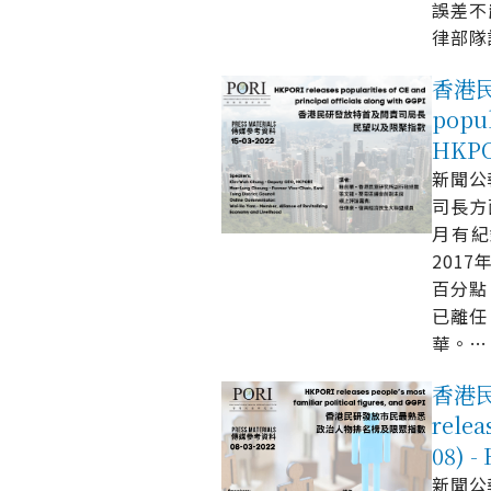
誤差不
律部隊
香港民
popul
HKP
新聞公報 
司長方
月有紀
201
百分點
已離任
華。
…
香港民
relea
08)
新聞公報 