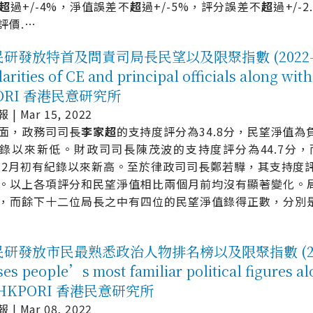
超
過+/-4%，淨值誤差不
超
過+/-5%，評分誤差不
超
過+/-
評價.
…
研發放特首及問責司局長民望以及限聚指數 (2022-03-15
arities of CE and principal officials along wit
ORI 香港民意研究所
| Mar 15, 2022
面，政務司司長
李
家
超
的支持度評分為34.8分，民望淨值為負
錄以來新低。財政司司長陳茂波的支持度評分為44.7分，
7年2月初有紀錄以來新高。至於律政司司長鄭若驊，其支持度評
。以上各項評分和民望淨值相比兩個月前均沒有顯著變化。
，而餘下十二位局長之中有四位的民望淨值錄得正數，分別
研發放市民最熟悉政治人物排名榜以及限聚指數 (2022-0
ses people’s most familiar political figures a
 - HKPORI 香港民意研究所
| Mar 08, 2022