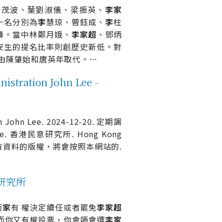
陳茂波、葉劉淑儀、梁振英、
李
家
十名分別為
李
慧琼、曾鈺成、
李
柱
鋒。當中林鄭月娥、
李
家
超
、鄧炳
安生的提名比率則創歷史新低。對
由陳肇始和唐英年取代。
…
tration John Lee -
ion John Lee. 2024-12-20. 定期調
erage. 香港民意研究所. Hong Kong
本網站內所有資料的版權，將會按照本網站的.
意研究所
而
家
有 權決定續任或者罷免
李
家
超
而你又有權投票，你會唔會選
李
家