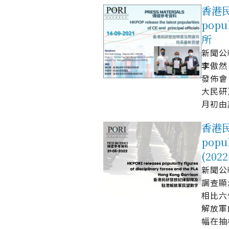
香港民研
popul
所
新聞公報 
李
傲然
發佈會
大民研
月初由
香港民
popul
(202
新聞公報 
調查顯
相比六
解放軍
幅在抽