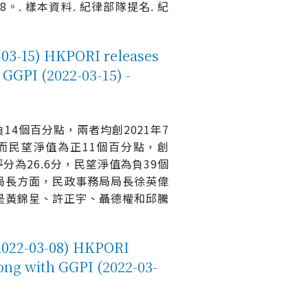
2.8。. 樣本資料. 紀律部隊提名. 紀
) HKPORI releases
h GGPI (2022-03-15) -
14個百分點，兩者均創2021年7
而民望淨值為正11個百分點，創
分為26.6分，民望淨值為負39個
局長方面，民政事務局局長徐英偉
是黃錦星、許正宇、聶德權和邱騰
3-08) HKPORI
long with GGPI (2022-03-