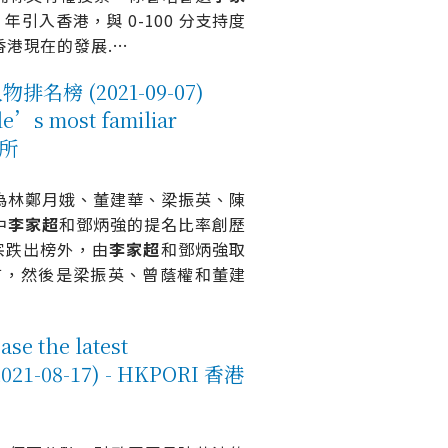
年引入香港，與 0-100 分支持度
港現在的發展.
…
 (2021-09-07)
le’s most familiar
究所
為林鄭月娥、董建華、梁振英、陳
中
李
家
超
和鄧炳強的提名比率創歷
宗跌出榜外，由
李
家
超
和鄧炳強取
首，然後是梁振英、曾蔭權和董建
 the latest
(2021-08-17) - HKPORI 香港