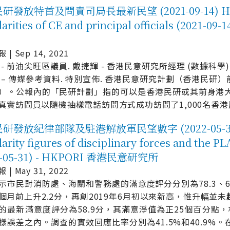
發放特首及問責司局長最新民望 (2021-09-14) HKPOP 
arities of CE and principal officials (2021
| Sep 14, 2021
 - 前油尖旺區議員. 戴捷輝 - 香港民意研究所經理 (數據科學)
 – 傳媒參考資料. 特別宣佈. 香港民意研究計劃（香港民
）。公報內的「民研計劃」指的可以是香港民研或其前身港大民
真實訪問員以隨機抽樣電話訪問方式成功訪問了1,000名香港
研發放紀律部隊及駐港解放軍民望數字 (2022-05-31) H
arity figures of disciplinary forces and the 
2-05-31) - HKPORI 香港民意研究所
| May 31, 2022
示市民對消防處、海關和警務處的滿意度評分分別為78.3、64
個月前上升2.2分，再創2019年6月初以來新高，惟升幅並未
的最新滿意度評分為58.9分，其滿意淨值為正25個百分點
樣誤差之內。調查的實效回應比率分別為41.5%和40.9%