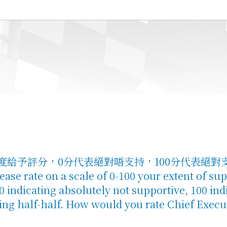
給予評分，0分代表絕對唔支持，100分代表絕對
e on a scale of 0-100 your extent of suppo
0 indicating absolutely not supportive, 100 ind
ting half-half. How would you rate Chief Exec