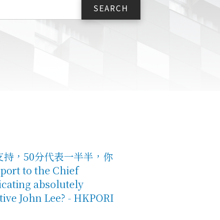
支持，50分代表一半半，你
rt to the Chief
icating absolutely
utive John Lee? - HKPORI