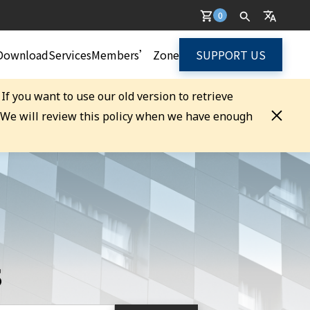
0
Download
Services
Members’ Zone
SUPPORT US
. If you want to use our old version to retrieve
. We will review this policy when we have enough
s