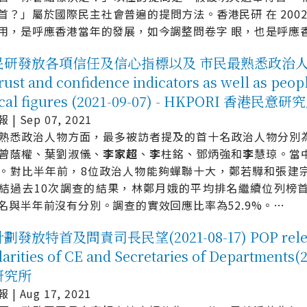
首？」屬於國際民主社會普遍的提問方法。香港民研 在 2002 
用，是呼應香港當年的發展，如今調整問卷字 眼，也是呼應香
研發放各項信任及信心指標以及 市民最熟悉政治人物排名榜
rust and confidence indicators as well as peop
tical figures (2021-09-07) - HKPORI 香港民意研
| Sep 07, 2021
熟悉政治人物方面，最多被訪者提及的首十名政治人物分別
曾蔭權、葉劉淑儀、
李
家
超
、
李
柱銘、鄧炳強和
李
慧琼。當
。對比半年前，8位政治人物能夠蟬聯十大，鄭若驊和張建
結過去10次調查的結果，林鄭月娥的平均排名繼續位列榜
名與半年前沒有分別。調查的實效回應比率為52.9%。
…
發放特首及問責司長民望(2021-08-17) POP release
arities of CE and Secretaries of Departments
研究所
| Aug 17, 2021