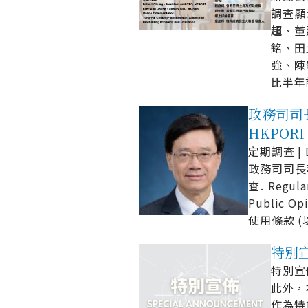
調查顯
超
、董
銘、田
強、陳
比半年
政務司司長李家
HKPOR
定期調查 | D
政務司司長
查. Regul
Public 
使用條款 (
特別宣佈
特別宣佈 
此外，
作為特